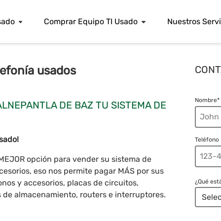
sado
Comprar Equipo TI Usado
Nuestros Servi
lefonía usados
CONT
Nombre*
ALNEPANTLA DE BAZ TU SISTEMA DE
sado!
Teléfono
u MEJOR opción para vender su sistema de
ccesorios, eso nos permite pagar MÁS por sus
os y accesorios, placas de circuitos,
¿Qué est
 de almacenamiento, routers e interruptores.