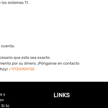
los sistemas TI.
 cuenta.
cesario que esto sea exacto
iento por su dinero. ¡Pónganse en contacto
 hoy!
+17135909720
a y
LINKS
en
 Si tú